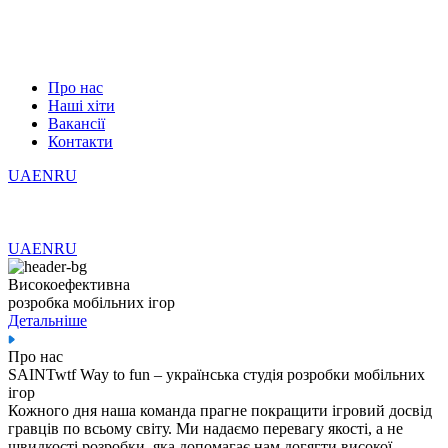
Про нас
Наші хіти
Вакансії
Контакти
UA
EN
RU
UA
EN
RU
Високоефективна
розробка мобільних ігор
Детальніше
Про нас
SAINT
wtf Way to fun – українська студія розробки мобільних
ігор
Кожного дня наша команда прагне покращити ігровий досвід
гравців по всьому світу. Ми надаємо перевагу якості, а не
швидкості розробки, яка допомагає нам догягти високої